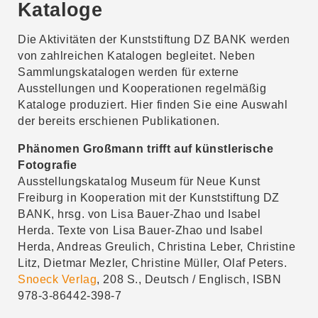
Kataloge
Download
Dialektik der Präsenz. Eine Ausstellung von
Die Aktivitäten der Kunststiftung DZ BANK werden
Hans Dieter Huber
von zahlreichen Katalogen begleitet. Neben
20. Oktober 2023 bis 3. Februar 2024
Sammlungskatalogen werden für externe
Download
Ausstellungen und Kooperationen regelmäßig
Kataloge produziert. Hier finden Sie eine Auswahl
Erde. Verwobenes Leben
der bereits erschienen Publikationen.
2. Juni bis 7. Oktober 2023
Download
Phänomen Großmann trifft auf künstlerische
Fotografie
Himmel. Die Entdeckung der Weltordnung
Ausstellungskatalog Museum für Neue Kunst
9. Februar bis 20. Mai 2023
Freiburg in Kooperation mit der Kunststiftung DZ
Download
BANK, hrsg. von Lisa Bauer-Zhao und Isabel
Herda. Texte von Lisa Bauer-Zhao und Isabel
Förderstipendium 2021/2022
Herda, Andreas Greulich, Christina Leber, Christine
27. Oktober 2022 bis 28. Januar 2023
Litz, Dietmar Mezler, Christine Müller, Olaf Peters.
Download
Snoeck Verlag
, 208 S., Deutsch / Englisch, ISBN
978-3-86442-398-7
Passagen
1. Juni bis 15. Oktober 2022