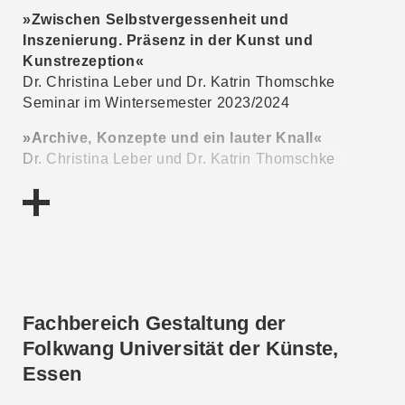
»Zwischen Selbstvergessenheit und
Inszenierung. Präsenz in der Kunst und
Kunstrezeption«
Dr. Christina Leber und Dr. Katrin Thomschke
Seminar im Wintersemester 2023/2024
»Archive, Konzepte und ein lauter Knall«
Dr. Christina Leber und Dr. Katrin Thomschke
Seminar im Wintersemester 2022/2023
»Konzept Kooperation. Zusammenwirken in der
Kunst«
Dr. Christina Leber
Seminar im Wintersemester 2020/2021
»Einfach mal geknipst. Das Fotografische«
Fachbereich Gestaltung der
Dr. Christina Leber
Folkwang Universität der Künste,
Seminar im Wintersemester 2019/2020
Essen