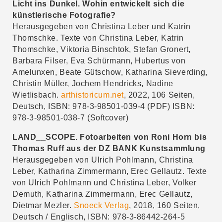
Licht ins Dunkel. Wohin entwickelt sich die
Download
künstlerische Fotografie?
Herausgegeben von Christina Leber und Katrin
Durchblick. Lilly Lulay und Susa Templin
Thomschke. Texte von Christina Leber, Katrin
16. Februar bis 21. Mai 2022
Thomschke, Viktoria Binschtok, Stefan Gronert,
Download
Barbara Filser, Eva Schürmann, Hubertus von
Förderstipendium 2019/2020
Amelunxen, Beate Gütschow, Katharina Sieverding,
Sophie Thun und Sara Cwynar
Christin Müller, Jochem Hendricks, Nadine
22. September 2021 bis 5. Februar 2022
Wietlisbach.
arthistoricum.net
, 2022, 106 Seiten,
Download
Deutsch, ISBN: 978-3-98501-039-4 (PDF) ISBN:
978-3-98501-038-7 (Softcover)
Adrian Sauer. Identitäten und Ideologien
27. Mai bis 11. September 2021
LAND__SCOPE. Fotoarbeiten von Roni Horn bis
Download
Thomas Ruff aus der DZ BANK Kunstsammlung
Herausgegeben von Ulrich Pohlmann, Christina
Win-Win. Synergien in der Kunst
Leber, Katharina Zimmermann, Erec Gellautz. Texte
2. September 2020 bis 13. Februar 2021
von Ulrich Pohlmann und Christina Leber, Volker
Download
Demuth, Katharina Zimmermann, Erec Gellautz,
Dietmar Mezler.
Snoeck Verlag
, 2018, 160 Seiten,
Katharina Sieverding: Unwiderstehliche
Deutsch / Englisch, ISBN: 978-3-86442-264-5
historische Strömung