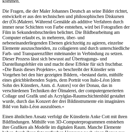
kommen.
Die Fragen, die der Maler Johannes Deutsch an seine Bilder richtet,
entwickelt er aus den technischen und philosophischen Diskursen
der (Öl-)Malerei. Während Gemälde als additive Verfahren durch
immer neue Schichten von Farbe entstehen, wird bei Fotografien der
Film in Sekundenbruchteilen belichtet. Die Bildbearbeitung am
Computer erlaubt es, in mehreren, über- und
nebeneinanderliegenden Ebenen gleichzeitig zu agieren, einzelne
Elemente auszuschneiden, zu collagieren und durch unterschiedliche
Farb- und Transparenzfilter miteinander in Verbindung zu setzen.
Dieser Prozess lässt sich bewusst auf Übertragungs- und
Darstellungsfehler ein und macht diese Effekte für sich fruchtbar.
»Die Basis dieses Projektes«, so beschreibt der Künstler sein
Vorgehen bei den hier gezeigten Bildern, »bestand darin, mithilfe
eines gleichbleibenden Sujets, dem Porträt von Italo-Léon [dem
Sohn des Künstlers, Anm. d. Autors] vor der Donau, das in
verschiedenen Techniken der Ölmalerei, der computergenerierten
Collage und Grafik und als Acrylglas-Raumschichtenbild gestaltet
wurde, durch das Konzert der drei Bildinstrumente ein imaginäres
Bild von Italo-Léon auszulösen.«
Einen ähnlichen Ansatz verfolgt die Künstlerin Anke Cott mit ihren
Bildfindungen. Mithilfe von 3D-Computerprogrammen entstehen
ihre Grafiken als Modelle im digitalen Raum. Manche Elemente