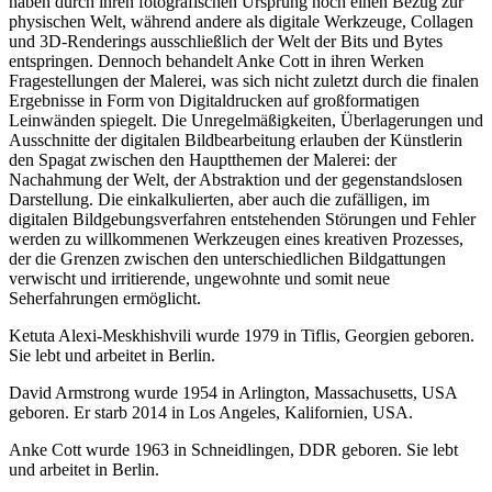
haben durch ihren fotografischen Ursprung noch einen Bezug zur
physischen Welt, während andere als digitale Werkzeuge, Collagen
und 3D-Renderings ausschließlich der Welt der Bits und Bytes
entspringen. Dennoch behandelt Anke Cott in ihren Werken
Fragestellungen der Malerei, was sich nicht zuletzt durch die finalen
Ergebnisse in Form von Digitaldrucken auf großformatigen
Leinwänden spiegelt. Die Unregelmäßigkeiten, Überlagerungen und
Ausschnitte der digitalen Bildbearbeitung erlauben der Künstlerin
den Spagat zwischen den Hauptthemen der Malerei: der
Nachahmung der Welt, der Abstraktion und der gegenstandslosen
Darstellung. Die einkalkulierten, aber auch die zufälligen, im
digitalen Bildgebungsverfahren entstehenden Störungen und Fehler
werden zu willkommenen Werkzeugen eines kreativen Prozesses,
der die Grenzen zwischen den unterschiedlichen Bildgattungen
verwischt und irritierende, ungewohnte und somit neue
Seherfahrungen ermöglicht.
Ketuta Alexi-Meskhishvili wurde 1979 in Tiflis, Georgien geboren.
Sie lebt und arbeitet in Berlin.
David Armstrong wurde 1954 in Arlington, Massachusetts, USA
geboren. Er starb 2014 in Los Angeles, Kalifornien, USA.
Anke Cott wurde 1963 in Schneidlingen, DDR geboren. Sie lebt
und arbeitet in Berlin.