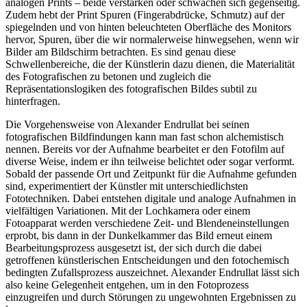
analogen Prints – beide verstärken oder schwächen sich gegenseitig.
Zudem hebt der Print Spuren (Fingerabdrücke, Schmutz) auf der
spiegelnden und von hinten beleuchteten Oberfläche des Monitors
hervor, Spuren, über die wir normalerweise hinwegsehen, wenn wir
Bilder am Bildschirm betrachten. Es sind genau diese
Schwellenbereiche, die der Künstlerin dazu dienen, die Materialität
des Fotografischen zu betonen und zugleich die
Repräsentationslogiken des fotografischen Bildes subtil zu
hinterfragen.
Die Vorgehensweise von Alexander Endrullat bei seinen
fotografischen Bildfindungen kann man fast schon alchemistisch
nennen. Bereits vor der Aufnahme bearbeitet er den Fotofilm auf
diverse Weise, indem er ihn teilweise belichtet oder sogar verformt.
Sobald der passende Ort und Zeitpunkt für die Aufnahme gefunden
sind, experimentiert der Künstler mit unterschiedlichsten
Fototechniken. Dabei entstehen digitale und analoge Aufnahmen in
vielfältigen Variationen. Mit der Lochkamera oder einem
Fotoapparat werden verschiedene Zeit- und Blendeneinstellungen
erprobt, bis dann in der Dunkelkammer das Bild erneut einem
Bearbeitungsprozess ausgesetzt ist, der sich durch die dabei
getroffenen künstlerischen Entscheidungen und den fotochemisch
bedingten Zufallsprozess auszeichnet. Alexander Endrullat lässt sich
also keine Gelegenheit entgehen, um in den Fotoprozess
einzugreifen und durch Störungen zu ungewohnten Ergebnissen zu