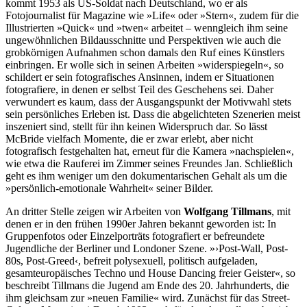
kommt 1953 als US-Soldat nach Deutschland, wo er als
Fotojournalist für Magazine wie »Life« oder »Stern«, zudem für die
Illustrierten »Quick« und »twen« arbeitet – wenngleich ihm seine
ungewöhnlichen Bildausschnitte und Perspektiven wie auch die
grobkörnigen Aufnahmen schon damals den Ruf eines Künstlers
einbringen. Er wolle sich in seinen Arbeiten »widerspiegeln«, so
schildert er sein fotografisches Ansinnen, indem er Situationen
fotografiere, in denen er selbst Teil des Geschehens sei. Daher
verwundert es kaum, dass der Ausgangspunkt der Motivwahl stets
sein persönliches Erleben ist. Dass die abgelichteten Szenerien meist
inszeniert sind, stellt für ihn keinen Widerspruch dar. So lässt
McBride vielfach Momente, die er zwar erlebt, aber nicht
fotografisch festgehalten hat, erneut für die Kamera »nachspielen«,
wie etwa die Rauferei im Zimmer seines Freundes Jan. Schließlich
geht es ihm weniger um den dokumentarischen Gehalt als um die
»persönlich-emotionale Wahrheit« seiner Bilder.
An dritter Stelle zeigen wir Arbeiten von
Wolfgang Tillmans
, mit
denen er in den frühen 1990er Jahren bekannt geworden ist: In
Gruppenfotos oder Einzelporträts fotografiert er befreundete
Jugendliche der Berliner und Londoner Szene. »›Post-Wall, Post-
80s, Post-Greed‹, befreit polysexuell, politisch aufgeladen,
gesamteuropäisches Techno und House Dancing freier Geister«, so
beschreibt Tillmans die Jugend am Ende des 20. Jahrhunderts, die
ihm gleichsam zur »neuen Familie« wird. Zunächst für das Street-