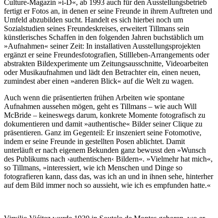
Culture-Magazin »i-D«, ab 1993 auch für den Ausstellungsbetrieb
fertigt er Fotos an, in denen er seine Freunde in ihrem Auftreten und
Umfeld abzubilden sucht. Handelt es sich hierbei noch um
Sozialstudien seines Freundeskreises, erweitert Tillmans sein
künstlerisches Schaffen in den folgenden Jahren buchstäblich um
»Aufnahmen« seiner Zeit: In installativen Ausstellungsprojekten
ergänzt er seine Freundesfotografien, Stillleben-Arrangements oder
abstrakten Bildexperimente um Zeitungsausschnitte, Videoarbeiten
oder Musikaufnahmen und lädt den Betrachter ein, einen neuen,
zumindest aber einen »anderen Blick« auf die Welt zu wagen.
Auch wenn die präsentierten frühen Arbeiten wie spontane
Aufnahmen aussehen mögen, geht es Tillmans – wie auch Will
McBride – keineswegs darum, konkrete Momente fotografisch zu
dokumentieren und damit »authentische« Bilder seiner Clique zu
präsentieren. Ganz im Gegenteil: Er inszeniert seine Fotomotive,
indem er seine Freunde in gestellten Posen ablichtet. Damit
unterläuft er nach eigenem Bekunden ganz bewusst den »Wunsch
des Publikums nach ›authentischen‹ Bildern«. »Vielmehr hat mich«,
so Tillmans, »interessiert, wie ich Menschen und Dinge so
fotografieren kann, dass das, was ich an und in ihnen sehe, hinterher
auf dem Bild immer noch so aussieht, wie ich es empfunden hatte.«