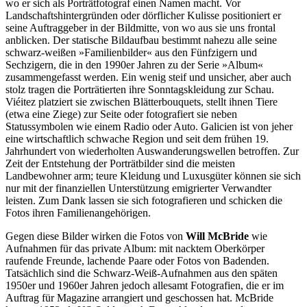
wo er sich als Porträtfotograf einen Namen macht. Vor
Landschaftshintergründen oder dörflicher Kulisse positioniert er
seine Auftraggeber in der Bildmitte, von wo aus sie uns frontal
anblicken. Der statische Bildaufbau bestimmt nahezu alle seine
schwarz-weißen »Familienbilder« aus den Fünfzigern und
Sechzigern, die in den 1990er Jahren zu der Serie »Album«
zusammengefasst werden. Ein wenig steif und unsicher, aber auch
stolz tragen die Porträtierten ihre Sonntagskleidung zur Schau.
Viéitez platziert sie zwischen Blätterbouquets, stellt ihnen Tiere
(etwa eine Ziege) zur Seite oder fotografiert sie neben
Statussymbolen wie einem Radio oder Auto. Galicien ist von jeher
eine wirtschaftlich schwache Region und seit dem frühen 19.
Jahrhundert von wiederholten Auswanderungswellen betroffen. Zur
Zeit der Entstehung der Porträtbilder sind die meisten
Landbewohner arm; teure Kleidung und Luxusgüter können sie sich
nur mit der finanziellen Unterstützung emigrierter Verwandter
leisten. Zum Dank lassen sie sich fotografieren und schicken die
Fotos ihren Familienangehörigen.
Gegen diese Bilder wirken die Fotos von
Will McBride
wie
Aufnahmen für das private Album: mit nacktem Oberkörper
raufende Freunde, lachende Paare oder Fotos von Badenden.
Tatsächlich sind die Schwarz-Weiß-Aufnahmen aus den späten
1950er und 1960er Jahren jedoch allesamt Fotografien, die er im
Auftrag für Magazine arrangiert und geschossen hat. McBride