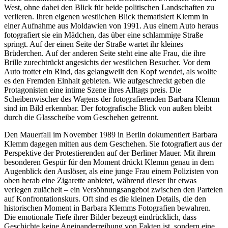
West, ohne dabei den Blick für beide politischen Landschaften zu
verlieren. Ihren eigenen westlichen Blick thematisiert Klemm in
einer Aufnahme aus Moldawien von 1991. Aus einem Auto heraus
fotografiert sie ein Mädchen, das über eine schlammige Straße
springt. Auf der einen Seite der Straße wartet ihr kleines
Brüderchen. Auf der anderen Seite steht eine alte Frau, die ihre
Brille zurechtrückt angesichts der westlichen Besucher. Vor dem
Auto trottet ein Rind, das gelangweilt den Kopf wendet, als wollte
es den Fremden Einhalt gebieten. Wie aufgeschreckt geben die
Protagonisten eine intime Szene ihres Alltags preis. Die
Scheibenwischer des Wagens der fotografierenden Barbara Klemm
sind im Bild erkennbar. Der fotografische Blick von außen bleibt
durch die Glasscheibe vom Geschehen getrennt.
Den Mauerfall im November 1989 in Berlin dokumentiert Barbara
Klemm dagegen mitten aus dem Geschehen. Sie fotografiert aus der
Perspektive der Protestierenden auf der Berliner Mauer. Mit ihrem
besonderen Gespür für den Moment drückt Klemm genau in dem
Augenblick den Auslöser, als eine junge Frau einem Polizisten von
oben herab eine Zigarette anbietet, während dieser ihr etwas
verlegen zulächelt – ein Versöhnungsangebot zwischen den Parteien
auf Konfrontationskurs. Oft sind es die kleinen Details, die den
historischen Moment in Barbara Klemms Fotografien bewahren.
Die emotionale Tiefe ihrer Bilder bezeugt eindrücklich, dass
Geschichte keine Aneinanderreihung von Fakten ist, sondern eine