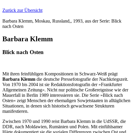
Zurück zur Übersicht
Barbara Klemm, Moskau, Russland,, 1993, aus der Serie: Blick
nach Osten
Barbara Klemm
Blick nach Osten
Mit ihren feinfühligen Kompositionen in Schwarz-Weiß prägt
Barbara Klemm
die deutsche Pressefotografie der Nachkriegszeit.
Von 1970 bis 2004 ist sie Redaktionsfotografin der »Frankfurter
Allgemeinen Zeitung«. Nicht nur politische Großereignisse wie der
Mauerfall in Berlin 1989 interessieren sie. Die Serie »Blick nach
Osten« zeigt Menschen der ehemaligen Sowjetstaaten in alltäglichen
Situationen, in denen sich historisch gewachsene Strukturen
manifestieren.
Zwischen 1970 und 1990 reist Barbara Klemm in die UdSSR, die
DDR, nach Moldawien, Rumänien und Polen. Mit einfühlsamer
Härte dokumentiert sie die sozialen Differenzen zwischen Ost und