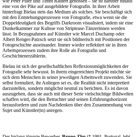
wie Peter Piller und Timm Rautert genossen – sie ist darüber hinaus
eine von der Pike auf ausgebildete Fotografin. In ihrer Arbeit
hinterfragt Bielau stets das Medium als solches. Sie beschäftigt sich
mit den Entstehungsprozessen von Fotografie, etwa wenn sie die
Doppeldeutigkeit des Begriffs Darkroom visualisiert, indem sie eine
Dunkelkammer zur Kulisse von Striptease-Tänzerinnen werden
lässt. In Bezugnahmen auf Künstler wie Marcel Duchamp oder
Albert Renger-Patzsch setzt sie sich bildnerisch mit Positionen der
Fotogeschichte auseinander. Immer wieder reflektiert sie in ihren
Arbeitsprozessen zudem ihre Rolle als Fotografin und
Geschichtenerzählerin.
Bielau ist sich der gesellschaftlichen Reflexionsmöglichkeiten der
Fotografie sehr bewusst. In ihrem eingereichten Projekt möchte sie
sich dem Menschen in seiner jeweiligen Arbeitswelt zuwenden. Sie
selbst formuliert, ihr Anliegen sei es, die Realität nicht interpretiert
darzustellen, sondern möglichst neutral zu berichten. Es ist davon
auszugehen, dass sie auch mit dieser Serie vielschichtige Bildwelten
schaffen wird, die den Betrachter und seinen Erfahrungshorizont
herausfordern und zum Nachdenken über den Zusammenhang von
Sujet und Künstler(in) anregen.
Der bislang jüngste Bewerber,
Bruno Zhu
(* 1991, Portugal, lebt