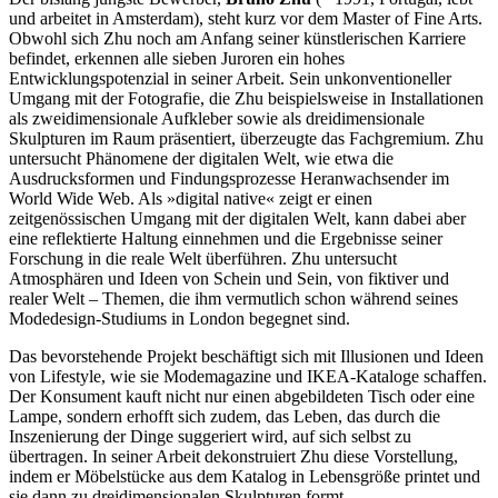
und arbeitet in Amsterdam), steht kurz vor dem Master of Fine Arts.
Obwohl sich Zhu noch am Anfang seiner künstlerischen Karriere
befindet, erkennen alle sieben Juroren ein hohes
Entwicklungspotenzial in seiner Arbeit. Sein unkonventioneller
Umgang mit der Fotografie, die Zhu beispielsweise in Installationen
als zweidimensionale Aufkleber sowie als dreidimensionale
Skulpturen im Raum präsentiert, überzeugte das Fachgremium. Zhu
untersucht Phänomene der digitalen Welt, wie etwa die
Ausdrucksformen und Findungsprozesse Heranwachsender im
World Wide Web. Als »digital native« zeigt er einen
zeitgenössischen Umgang mit der digitalen Welt, kann dabei aber
eine reflektierte Haltung einnehmen und die Ergebnisse seiner
Forschung in die reale Welt überführen. Zhu untersucht
Atmosphären und Ideen von Schein und Sein, von fiktiver und
realer Welt – Themen, die ihm vermutlich schon während seines
Modedesign-Studiums in London begegnet sind.
Das bevorstehende Projekt beschäftigt sich mit Illusionen und Ideen
von Lifestyle, wie sie Modemagazine und IKEA-Kataloge schaffen.
Der Konsument kauft nicht nur einen abgebildeten Tisch oder eine
Lampe, sondern erhofft sich zudem, das Leben, das durch die
Inszenierung der Dinge suggeriert wird, auf sich selbst zu
übertragen. In seiner Arbeit dekonstruiert Zhu diese Vorstellung,
indem er Möbelstücke aus dem Katalog in Lebensgröße printet und
sie dann zu dreidimensionalen Skulpturen formt.