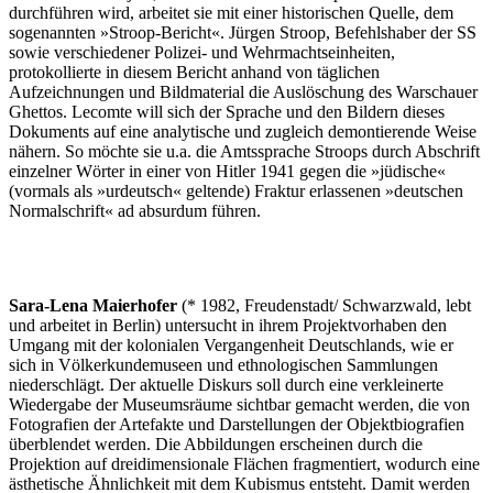
durchführen wird, arbeitet sie mit einer historischen Quelle, dem
sogenannten »Stroop-Bericht«. Jürgen Stroop, Befehlshaber der SS
sowie verschiedener Polizei- und Wehrmachtseinheiten,
protokollierte in diesem Bericht anhand von täglichen
Aufzeichnungen und Bildmaterial die Auslöschung des Warschauer
Ghettos. Lecomte will sich der Sprache und den Bildern dieses
Dokuments auf eine analytische und zugleich demontierende Weise
nähern. So möchte sie u.a. die Amtssprache Stroops durch Abschrift
einzelner Wörter in einer von Hitler 1941 gegen die »jüdische«
(vormals als »urdeutsch« geltende) Fraktur erlassenen »deutschen
Normalschrift« ad absurdum führen.
Sara-Lena Maierhofer
(* 1982, Freudenstadt/ Schwarzwald, lebt
und arbeitet in Berlin) untersucht in ihrem Projektvorhaben den
Umgang mit der kolonialen Vergangenheit Deutschlands, wie er
sich in Völkerkundemuseen und ethnologischen Sammlungen
niederschlägt. Der aktuelle Diskurs soll durch eine verkleinerte
Wiedergabe der Museumsräume sichtbar gemacht werden, die von
Fotografien der Artefakte und Darstellungen der Objektbiografien
überblendet werden. Die Abbildungen erscheinen durch die
Projektion auf dreidimensionale Flächen fragmentiert, wodurch eine
ästhetische Ähnlichkeit mit dem Kubismus entsteht. Damit werden