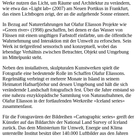
Werke nutzen das Licht, um Räume und Architektur zu verändern,
wie etwa das »Light lab« (2007) am Neuen Portikus in Frankfurt,
das einen Lichtbogen zeigt, der an die aufgehende Sonne erinnert.
In Bezug auf Naturerfahrungen hat Olafur Eliasson Projekte wie
»Green river« (1998) geschaffen, bei denen er das Wasser von
Flüssen mit einem ungiftigen Farbstoff einfärbte, um die öffentliche
Wahrnehmung und Interaktion mit der Umwelt zu erforschen. Sein
Werk ist tiefgreifend sensorisch und konzeptuell, wobei das
lebendige Verhältnis zwischen Betrachter, Objekt und Umgebung
im Mittelpunkt steht.
Neben den installativen, skulpturalen Kunstwerken spielt die
Fotografie eine bedeutende Rolle im Schaffen Olafur Eliassons.
Regelmäßig verbringt er mehrere Monate in Island in seinem
Heimatort Hafnarfjörður und dessen Umgebung und hält die sich
verändernde Landschaft fotografisch fest. Über die Jahre entstand so
eine nahezu enzyklopädische Sammlung von Naturaufnahmen, die
Olafur Eliasson in der fortlaufenden Werkreihe »Iceland series«
zusammenfasst.
Für die Fotogravüren der Bildreihen »Cartographic series« greift der
Künstler auf das Bildarchiv der National Land Survey of Iceland
zurück. Das dem Ministerium für Umwelt, Energie und Klima
unterstellte Institut besitzt über 140.000 Luftbilder aus den Jahren