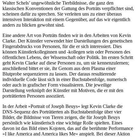
Walter Schels’ ungewöhnliche Tierbildnisse, die ganz den
klassischen Konventionen der Gattung des Porträts verpflichtet sind,
scheinen dafür zu sprechen. Sie verleiten uns zu einer überaus
intensiven Interaktion mit einem Gegenüber, auf das wir eigentlich
anders zu blicken gewohnt sind.
Eine andere Art von Porträts finden wir in den Arbeiten von Kevin
Clarke. Der Künstler verwendet hier Darstellungen des genetischen
Fingerabdrucks von Personen, für die er sich interessiert. Dies
können Künstlerkolleginnen und -kollegen sein oder Personen des
öffentlichen Lebens, der Wissenschaft oder Politik. Im ersten Schritt
geht Kevin Clarke auf diese Personen zu, um sie kennenzulernen;
anschließend bittet er sie, ihr Genom aus dem Plasma einer
Blutprobe sequenzieren zu lassen. Der daraus resultierende
individuelle Code lässt sich in einer Buchstabenfolge, numerisch
oder auch in grafischer Form visualisieren. Die jeweilige
Darstellung verknüpft der Künstler mit Motiven, die er mit den
porträtierten Personen assoziiert.
In der Arbeit »Portrait of Joseph Beuys« legt Kevin Clarke die
DNS-Sequenz des Porträtierten als Buchstabenfolge über vier
Bilder, die Bildnisse von Tieren zeigen, die für Joseph Beuys
persönlich wie künstlerisch eine wichtige Rolle spielten. Eines
davon ist das Bild eines Kojoten, das auf die berühmte Performance
»I like America and America likes Me« anspielt. Bei dieser Aktion