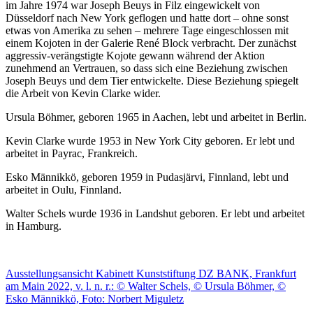
im Jahre 1974 war Joseph Beuys in Filz eingewickelt von
Düsseldorf nach New York geflogen und hatte dort – ohne sonst
etwas von Amerika zu sehen – mehrere Tage eingeschlossen mit
einem Kojoten in der Galerie René Block verbracht. Der zunächst
aggressiv-verängstigte Kojote gewann während der Aktion
zunehmend an Vertrauen, so dass sich eine Beziehung zwischen
Joseph Beuys und dem Tier entwickelte. Diese Beziehung spiegelt
die Arbeit von Kevin Clarke wider.
Ursula Böhmer, geboren 1965 in Aachen, lebt und arbeitet in Berlin.
Kevin Clarke wurde 1953 in New York City geboren. Er lebt und
arbeitet in Payrac, Frankreich.
Esko Männikkö, geboren 1959 in Pudasjärvi, Finnland, lebt und
arbeitet in Oulu, Finnland.
Walter Schels wurde 1936 in Landshut geboren. Er lebt und arbeitet
in Hamburg.
Ausstellungsansicht Kabinett Kunststiftung DZ BANK, Frankfurt
am Main 2022, v. l. n. r.: © Walter Schels, © Ursula Böhmer, ©
Esko Männikkö, Foto: Norbert Miguletz