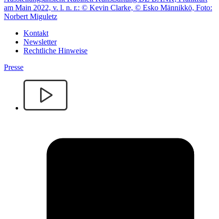
am Main 2022, v. l. n. r.: © Kevin Clarke, © Esko Männikkö, Foto:
Norbert Miguletz
Kontakt
Newsletter
Rechtliche Hinweise
Presse