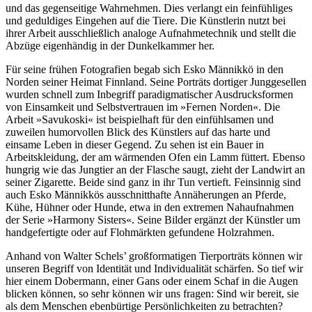
und das gegenseitige Wahrnehmen. Dies verlangt ein feinfühliges
und geduldiges Eingehen auf die Tiere. Die Künstlerin nutzt bei
ihrer Arbeit ausschließlich analoge Aufnahmetechnik und stellt die
Abzüge eigenhändig in der Dunkelkammer her.
Für seine frühen Fotografien begab sich Esko Männikkö in den
Norden seiner Heimat Finnland. Seine Porträts dortiger Junggesellen
wurden schnell zum Inbegriff paradigmatischer Ausdrucksformen
von Einsamkeit und Selbstvertrauen im »Fernen Norden«. Die
Arbeit »Savukoski« ist beispielhaft für den einfühlsamen und
zuweilen humorvollen Blick des Künstlers auf das harte und
einsame Leben in dieser Gegend. Zu sehen ist ein Bauer in
Arbeitskleidung, der am wärmenden Ofen ein Lamm füttert. Ebenso
hungrig wie das Jungtier an der Flasche saugt, zieht der Landwirt an
seiner Zigarette. Beide sind ganz in ihr Tun vertieft. Feinsinnig sind
auch Esko Männikkös ausschnitthafte Annäherungen an Pferde,
Kühe, Hühner oder Hunde, etwa in den extremen Nahaufnahmen
der Serie »Harmony Sisters«. Seine Bilder ergänzt der Künstler um
handgefertigte oder auf Flohmärkten gefundene Holzrahmen.
Anhand von Walter Schels’ großformatigen Tierporträts können wir
unseren Begriff von Identität und Individualität schärfen. So tief wir
hier einem Dobermann, einer Gans oder einem Schaf in die Augen
blicken können, so sehr können wir uns fragen: Sind wir bereit, sie
als dem Menschen ebenbürtige Persönlichkeiten zu betrachten?