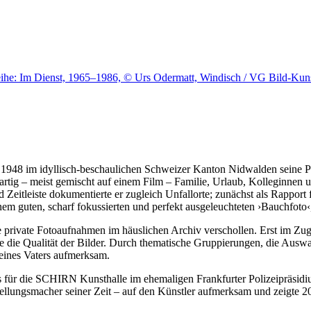
kreihe: Im Dienst, 1965–1986, © Urs Odermatt, Windisch / VG Bild-Ku
948 im idyllisch-beschaulichen Schweizer Kanton Nidwalden seine Pol
hartig – meist gemischt auf einem Film – Familie, Urlaub, Kolleginne
 Zeitleiste dokumentierte er zugleich Unfallorte; zunächst als Rapport
inem guten, scharf fokussierten und perfekt ausgeleuchteten ›Bauchfoto‹,
 private Fotoaufnahmen im häuslichen Archiv verschollen. Erst im Zuge
e die Qualität der Bilder. Durch thematische Gruppierungen, die Ausw
ines Vaters aufmerksam.
tts für die SCHIRN Kunsthalle im ehemaligen Frankfurter Polizeipräs
llungsmacher seiner Zeit – auf den Künstler aufmerksam und zeigte 2