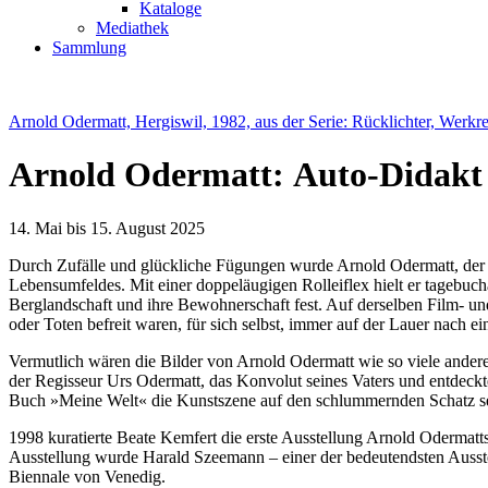
Kataloge
Mediathek
Sammlung
Arnold Odermatt, Hergiswil, 1982, aus der Serie: Rücklichter, Wer
Arnold Odermatt: Auto-Didakt
14. Mai bis 15. August 2025
Durch Zufälle und glückliche Fügungen wurde Arnold Odermatt, der 1
Lebensumfeldes. Mit einer doppeläugigen Rolleiflex hielt er tagebuc
Berglandschaft und ihre Bewohnerschaft fest. Auf derselben Film- und
oder Toten befreit waren, für sich selbst, immer auf der Lauer nach e
Vermutlich wären die Bilder von Arnold Odermatt wie so viele andere
der Regisseur Urs Odermatt, das Konvolut seines Vaters und entdeckt
Buch »Meine Welt« die Kunstszene auf den schlummernden Schatz se
1998 kuratierte Beate Kemfert die erste Ausstellung Arnold Oderma
Ausstellung wurde Harald Szeemann – einer der bedeutendsten Ausste
Biennale von Venedig.