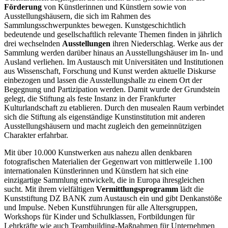
Förderung
von Künstlerinnen und Künstlern sowie von
Ausstellungshäusern, die sich im Rahmen des
Sammlungsschwerpunktes bewegen. Kunstgeschichtlich
bedeutende und gesellschaftlich relevante Themen finden in jährlich
drei wechselnden
Ausstellungen
ihren Niederschlag. Werke aus der
Sammlung werden darüber hinaus an Ausstellungshäuser im In- und
Ausland verliehen. Im Austausch mit Universitäten und Institutionen
aus Wissenschaft, Forschung und Kunst werden aktuelle Diskurse
einbezogen und lassen die Ausstellungshalle zu einem Ort der
Begegnung und Partizipation werden. Damit wurde der Grundstein
gelegt, die Stiftung als feste Instanz in der Frankfurter
Kulturlandschaft zu etablieren. Durch den musealen Raum verbindet
sich die Stiftung als eigenständige Kunstinstitution mit anderen
Ausstellungshäusern und macht zugleich den gemeinnützigen
Charakter erfahrbar.
Mit über 10.000 Kunstwerken aus nahezu allen denkbaren
fotografischen Materialien der Gegenwart von mittlerweile 1.100
internationalen Künstlerinnen und Künstlern hat sich eine
einzigartige Sammlung entwickelt, die in Europa ihresgleichen
sucht. Mit ihrem vielfältigen
Vermittlungsprogramm
lädt die
Kunststiftung DZ BANK zum Austausch ein und gibt Denkanstöße
und Impulse. Neben Kunstführungen für alle Altersgruppen,
Workshops für Kinder und Schulklassen, Fortbildungen für
Lehrkräfte wie auch Teambuilding-Maßnahmen für Unternehmen