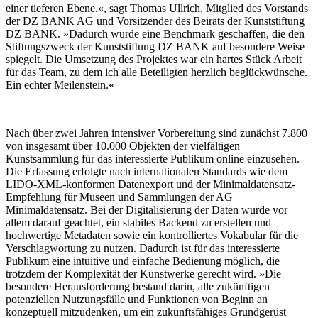
einer tieferen Ebene.«, sagt Thomas Ullrich, Mitglied des Vorstands
der DZ BANK AG und Vorsitzender des Beirats der Kunststiftung
DZ BANK. »Dadurch wurde eine Benchmark geschaffen, die den
Stiftungszweck der Kunststiftung DZ BANK auf besondere Weise
spiegelt. Die Umsetzung des Projektes war ein hartes Stück Arbeit
für das Team, zu dem ich alle Beteiligten herzlich beglückwünsche.
Ein echter Meilenstein.«
Nach über zwei Jahren intensiver Vorbereitung sind zunächst 7.800
von insgesamt über 10.000 Objekten der vielfältigen
Kunstsammlung für das interessierte Publikum online einzusehen.
Die Erfassung erfolgte nach internationalen Standards wie dem
LIDO-XML-konformen Datenexport und der Minimaldatensatz-
Empfehlung für Museen und Sammlungen der AG
Minimaldatensatz. Bei der Digitalisierung der Daten wurde vor
allem darauf geachtet, ein stabiles Backend zu erstellen und
hochwertige Metadaten sowie ein kontrolliertes Vokabular für die
Verschlagwortung zu nutzen. Dadurch ist für das interessierte
Publikum eine intuitive und einfache Bedienung möglich, die
trotzdem der Komplexität der Kunstwerke gerecht wird. »Die
besondere Herausforderung bestand darin, alle zukünftigen
potenziellen Nutzungsfälle und Funktionen von Beginn an
konzeptuell mitzudenken, um ein zukunftsfähiges Grundgerüst