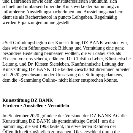
und Lehrenden sowie dem kunstinteressierten Publikum, sich
schnell und umfassend über die Kunstwerke der Sammlung zu
informieren; Ausstellungsmacherinnen und Ausstellungsmachern
dient sie als Recherchetool in puncto Leihgaben. Regelmäßig
werden Ergänzungen online gestellt.
»Seit Gründungsbeginn der Kunststiftung DZ BANK wussten wir,
dass wir dem Stiftungszweck Bildung und Vermittlung eine ganz
besondere Bedeutung beimessen wollten, die wir dabei stets als
Fixstern vor uns sehen«, erläutern Dr. Christina Leber, Künstlerische
Leitung, und Dr. Kirsten Siersleben, Kaufmännische Leitung der
Kunststiftung DZ BANK. Die beiden Geschäftsführerinnen arbeiten
seit 2020 gemeinsam an der Umsetzung des Stiftungsgedankens,
dem die »Sammlung Online« nicht klarer entsprechen könnte.
Kunststiftung DZ BANK
Fördern • Ausstellen • Vermitteln
Im September 2020 gründete der Vorstand der DZ BANK AG die
Kunststiftung DZ BANK als gemeinnützige GmbH, um die
Sammlung, die seit 1993 besteht, im erweiterten Rahmen der
Öffentlichkeit zugänglich zu machen. Dies geschieht durch die